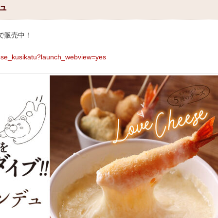
ュ
で販売中！
eese_kusikatu?launch_webview=yes